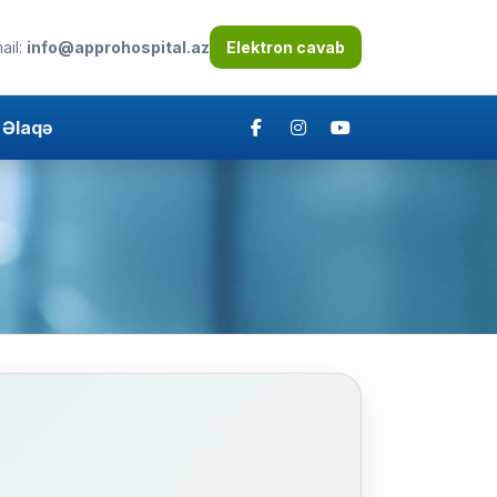
ail:
info@approhospital.az
Elektron cavab
Əlaqə