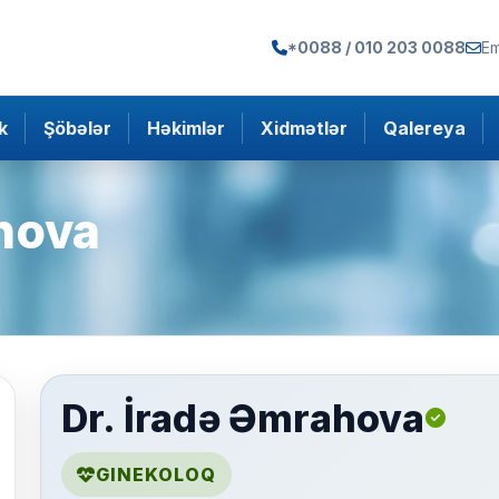
*0088 / 010 203 0088
Em
k
Şöbələr
Həkimlər
Xidmətlər
Qalereya
ahova
Dr. İradə Əmrahova
GINEKOLOQ