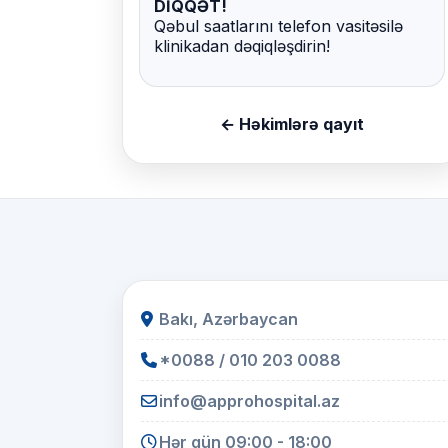
DİQQƏT!
Qəbul saatlarını telefon vasitəsilə
klinikadan dəqiqləşdirin!
← Həkimlərə qayıt
Bakı, Azərbaycan
*0088 / 010 203 0088
info@approhospital.az
Hər gün 09:00 - 18:00