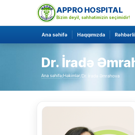
APPRO HOSPITAL
Bizim deyil, səhhətimizin seçimidir!
Ana səhifə
Haqqımızda
Rəhbərli
Dr. İradə Əmr
Ana səhifə
Həkimlər
/
/
Dr. İradə Əmrahova