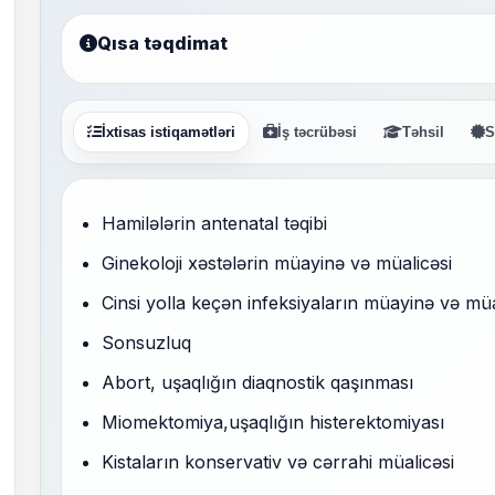
Qısa təqdimat
İxtisas istiqamətləri
İş təcrübəsi
Təhsil
S
Hamilələrin antenatal təqibi
Ginekoloji xəstələrin müayinə və müalicəsi
Cinsi yolla keçən infeksiyaların müayinə və müa
Sonsuzluq
Abort, uşaqlığın diaqnostik qaşınması
Miomektomiya,uşaqlığın histerektomiyası
Kistaların konservativ və cərrahi müalicəsi