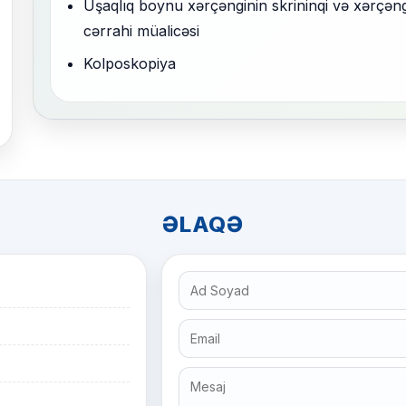
Uşaqlıq boynu xərçənginin skrininqi və xərçəng
cərrahi müalicəsi
Kolposkopiya
ƏLAQƏ