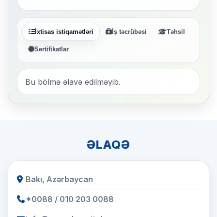
İxtisas istiqamətləri
İş təcrübəsi
Təhsil
Sertifikatlar
Bu bölmə əlavə edilməyib.
ƏLAQƏ
Bakı, Azərbaycan
*0088 / 010 203 0088