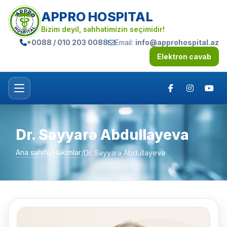
APPRO HOSPITAL
Bizim deyil, səhhətimizin seçimidir!
*0088 / 010 203 0088
Email:
info@approhospital.az
Elektron cavab
Dr. Səyyarə Abdullayeva
Ana səhifə
Həkimlər
/
/
Dr. Səyyarə Abdullayeva