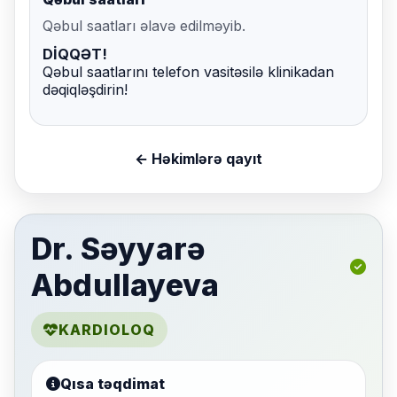
Qəbul saatları əlavə edilməyib.
DİQQƏT!
Qəbul saatlarını telefon vasitəsilə klinikadan
dəqiqləşdirin!
← Həkimlərə qayıt
Dr. Səyyarə
Abdullayeva
KARDIOLOQ
Qısa təqdimat