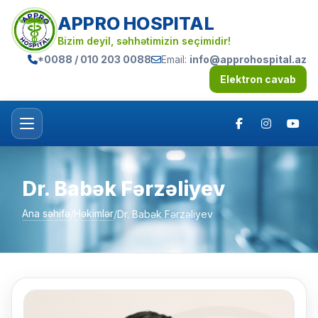
APPRO HOSPITAL
Bizim deyil, səhhətimizin seçimidir!
*0088 / 010 203 0088
Email:
info@approhospital.az
Elektron cavab
Dr. Babək Fərzəliyev
Ana səhifə
Həkimlər
/
/
Dr. Babək Fərzəliyev