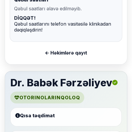
Qəbul saatları əlavə edilməyib.
DİQQƏT!
Qəbul saatlarını telefon vasitəsilə klinikadan
dəqiqləşdirin!
← Həkimlərə qayıt
Dr. Babək Fərzəliyev
OTORINOLARINQOLOQ
Qısa təqdimat