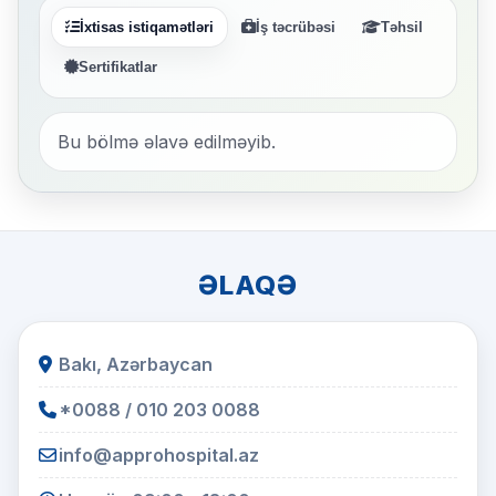
İxtisas istiqamətləri
İş təcrübəsi
Təhsil
Sertifikatlar
Bu bölmə əlavə edilməyib.
ƏLAQƏ
Bakı, Azərbaycan
*0088 / 010 203 0088
info@approhospital.az